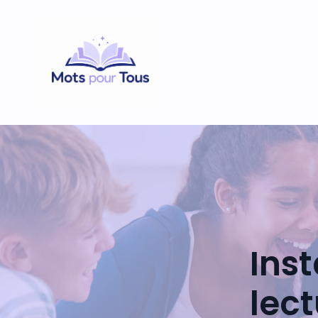
Inst
lect