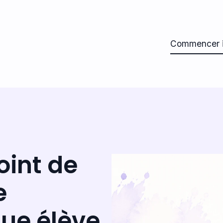
Commencer i
oint de
e
ue élève